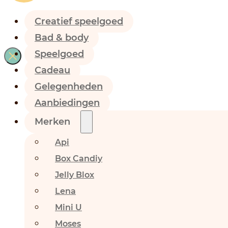
Creatief speelgoed
Bad & body
Speelgoed
Cadeau
Gelegenheden
Aanbiedingen
Merken
Api
Box Candiy
Jelly Blox
Lena
Mini U
Moses