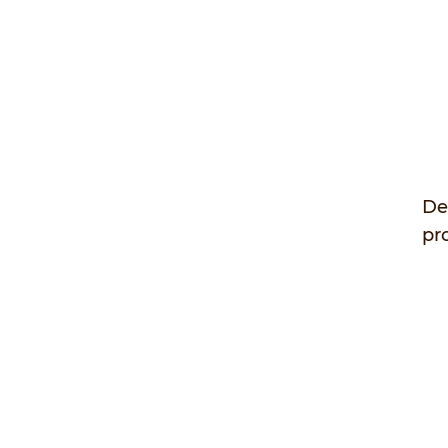
De
pr