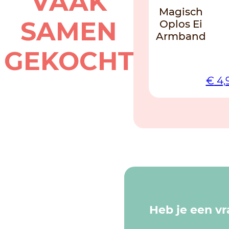
VAAK
Magisch
SAMEN
Oplos Ei
Armband
GEKOCHT
€
4,
Heb je een v