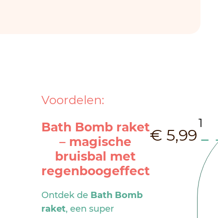
Voordelen:
Bat
Bath Bomb raket
€
5,99
Bo
– magische
bruisbal met
rak
regenboogeffect
aan
Ontdek de
Bath Bomb
raket
, een super