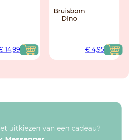
Bruisbom
Dino
€
14,99
€
4,95
 het uitkiezen van een cadeau?
k Messenger
.