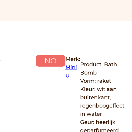
t
Merk:
NO
Product: Bath
Mini
Bomb
U
Vorm: raket
Kleur: wit aan
buitenkant,
regenboogeffect
in water
Geur: heerlijk
geparfumeerd