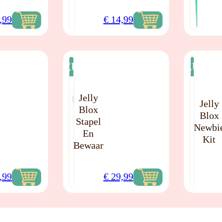
,99
€
14,99
NIEUW
NIEUW
Jelly
Jelly
Blox
Blox
Stapel
Newbi
En
Kit
Bewaar
,99
€
29,99