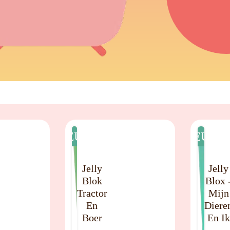
NIEUW
NIEUW
Jelly
Jelly
Blok
Blox 
Tractor
Mijn
En
Diere
Boer
En Ik