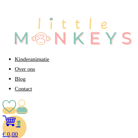
Kinderanimatie
Over ons
Blog
Contact
0
€
0,00