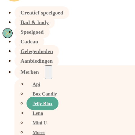
Creatief speelgoed
Bad & body
Speelgoed
Cadeau
Gelegenheden
Aanbiedingen
Merken
Api
Box Candiy
Jelly Blox
Lena
Mini U
Moses