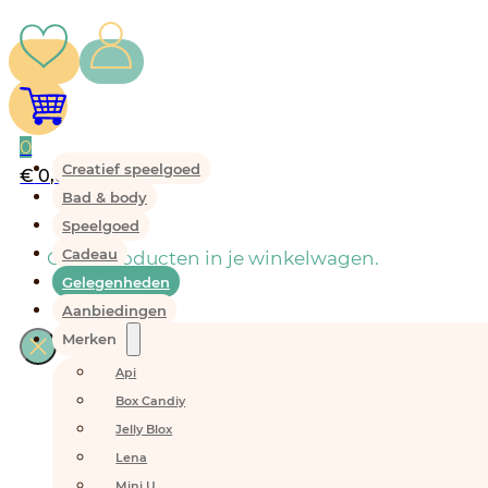
0
Creatief speelgoed
€
0,00
Bad & body
Speelgoed
Cadeau
Geen producten in je winkelwagen.
Gelegenheden
Aanbiedingen
Merken
Api
Box Candiy
Jelly Blox
Lena
Mini U