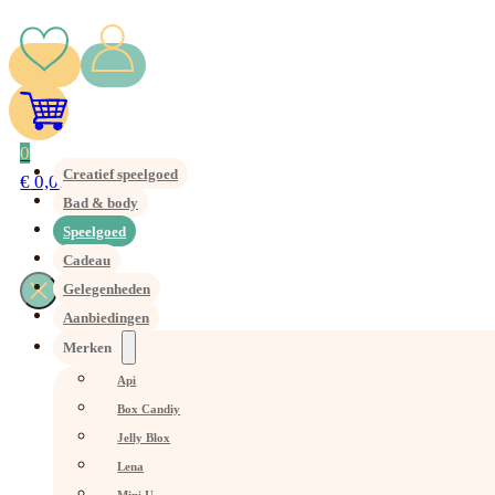
0
Creatief speelgoed
€
0,00
Bad & body
Speelgoed
Cadeau
Gelegenheden
Aanbiedingen
Merken
Api
Box Candiy
Jelly Blox
Lena