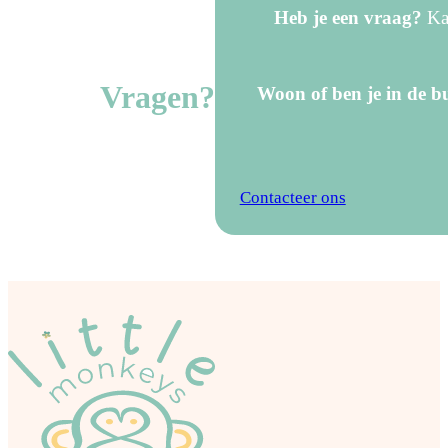
Heb je een vraag?
Kan
Vragen?
Woon of ben je in de bu
Contacteer ons