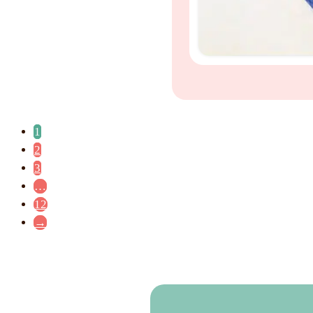
1
2
3
…
12
→