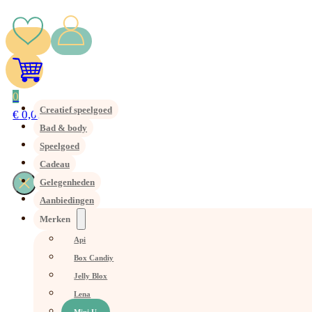
0
Creatief speelgoed
€
0,00
Bad & body
Speelgoed
Cadeau
Gelegenheden
Aanbiedingen
Merken
Api
Box Candiy
Jelly Blox
Lena