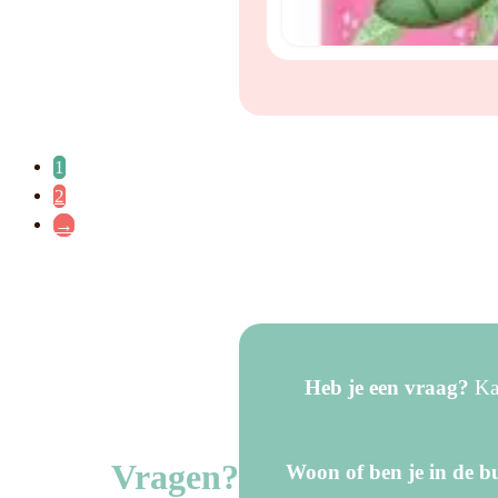
1
2
→
Heb je een vraag?
Kan
Vragen?
Woon of ben je in de bu