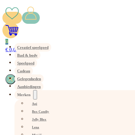
0
Creatief speelgoed
€
0,00
Bad & body
Speelgoed
Cadeau
Gelegenheden
Aanbiedingen
Merken
Api
Box Candiy
Jelly Blox
Lena