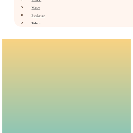
Mini U
Moses
Puckator
Tuban