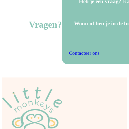
Heb je een vraag?
Kan
Vragen?
Woon of ben je in de bu
Contacteer ons