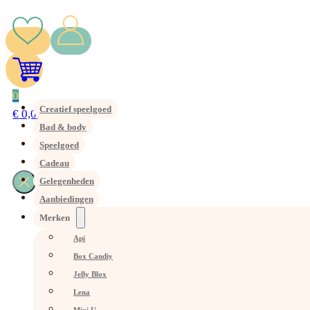
0
Creatief speelgoed
€
0,00
Bad & body
Speelgoed
Cadeau
Gelegenheden
Aanbiedingen
Merken
Api
Box Candiy
Jelly Blox
Lena