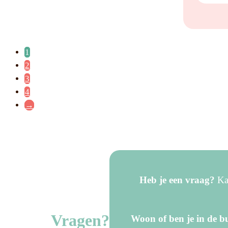
1
2
3
4
→
Heb je een vraag?
Kan
Vragen?
Woon of ben je in de bu