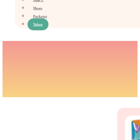
Mini U
Moses
Puckator
Tuban