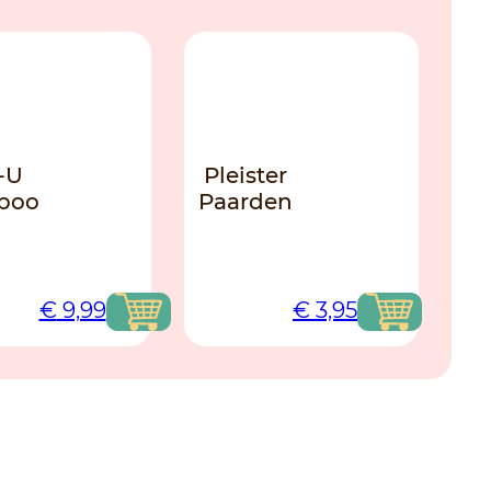
NIEUW
-U
Pleister
poo
Paarden
€
9,99
€
3,95