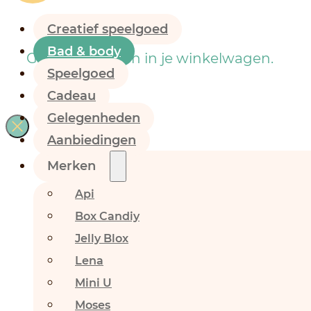
Creatief speelgoed
Bad & body
Geen producten in je winkelwagen.
Speelgoed
Cadeau
Gelegenheden
Aanbiedingen
Merken
Api
Box Candiy
Jelly Blox
Lena
Mini U
Moses