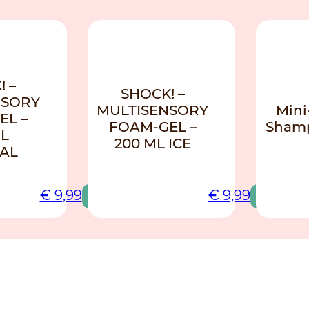
NIEUW
NIEUW
 –
SHOCK! –
NSORY
MULTISENSORY
Mini
EL –
FOAM-GEL –
Sham
ML
200 ML ICE
AL
€
9,99
€
9,99