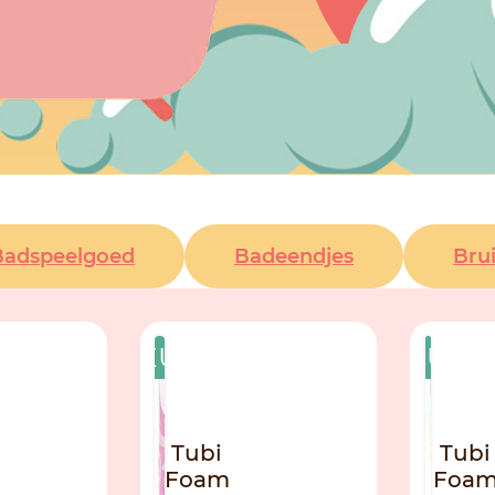
Badspeelgoed
Badeendjes
Brui
NIEUW
NIEUW
Tubi
Tubi
Foam
Foa