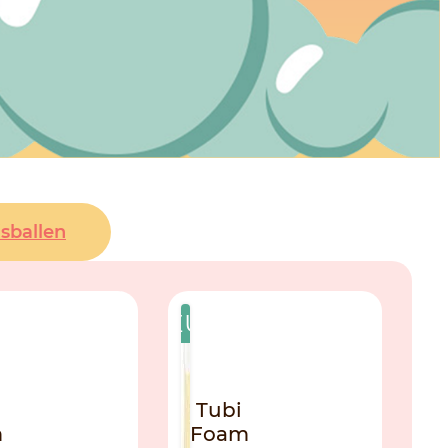
sballen
NIEUW
Tubi
m
Foam