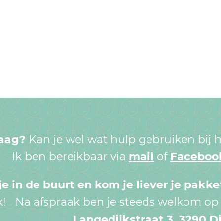
raag?
Kan je wel wat hulp gebruiken bij
Ik ben bereikbaar via
mail
of
Faceboo
e in de buurt en kom je liever je pakke
k! Na afspraak ben je steeds welkom op 
Langedijkstraat 3, 3290 D