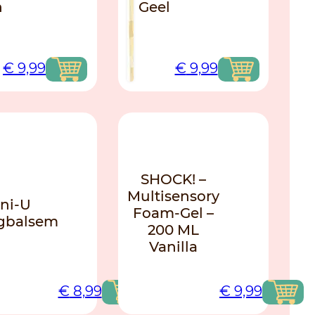
n
Geel
€
9,99
€
9,99
NIEUW
SHOCK! –
Multisensory
ni-U
Foam-Gel –
ngbalsem
200 ML
Vanilla
€
8,99
€
9,99