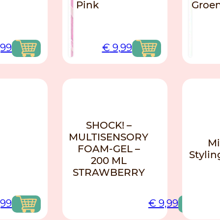
Pink
Groe
,99
€
9,99
NIEUW
NIEUW
SHOCK! –
MULTISENSORY
Mi
FOAM-GEL –
Styli
200 ML
STRAWBERRY
,99
€
9,99