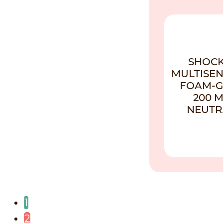
NIEUW
SHOCK!
MULTISE
FOAM-G
200 
NEUTR
1
2