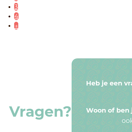
3
4
→
Heb je een v
Vragen?
Woon of ben j
oo