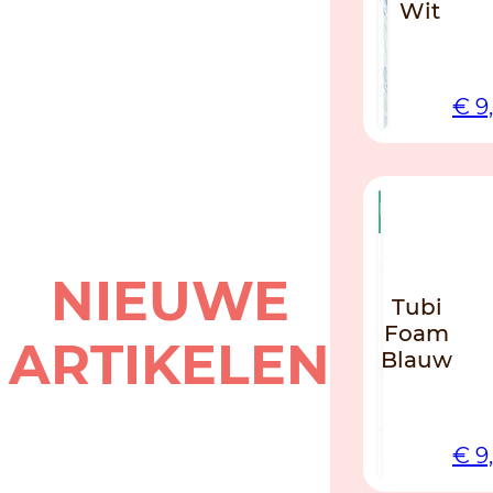
Wit
€
9
NIEUW
NIEUWE
Tubi
Foam
ARTIKELEN
Blauw
€
9