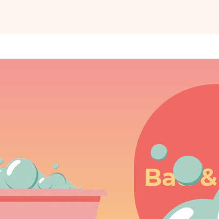
Bad &