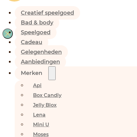
Creatief speelgoed
Bad & body
Speelgoed
Cadeau
Gelegenheden
Aanbiedingen
Merken
Api
Box Candiy
Jelly Blox
Lena
Mini U
Moses