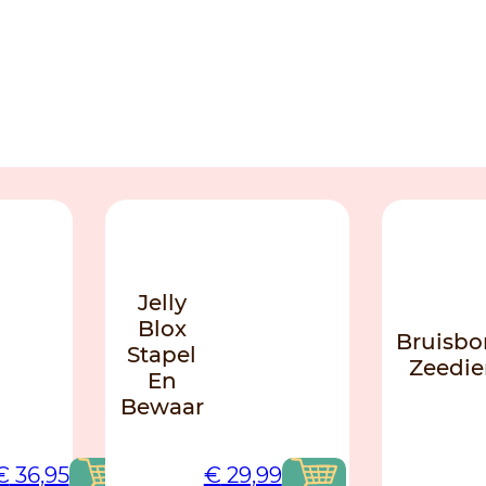
NO
NO
Jelly
Blox
Bruisb
Stapel
Zeedie
En
Bewaar
€
36,95
€
29,99