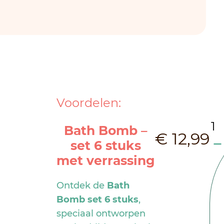
Voordelen:
Ba
Bath Bomb –
€
12,99
B
set 6 stuks
met verrassing
–
se
Ontdek de
Bath
Bomb set 6 stuks
,
6
speciaal ontworpen
st