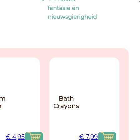
fantasie en
nieuwsgierigheid
NO
om
Bath
r
Crayons
€
4,95
€
7,99