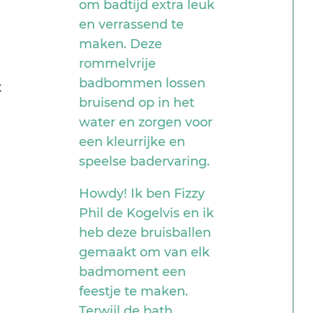
om badtijd extra leuk
aa
en verrassend te
maken. Deze
rommelvrije
badbommen lossen
t
bruisend op in het
water en zorgen voor
een kleurrijke en
speelse badervaring.
Howdy! Ik ben Fizzy
Phil de Kogelvis en ik
heb deze bruisballen
gemaakt om van elk
badmoment een
feestje te maken.
Terwijl de bath