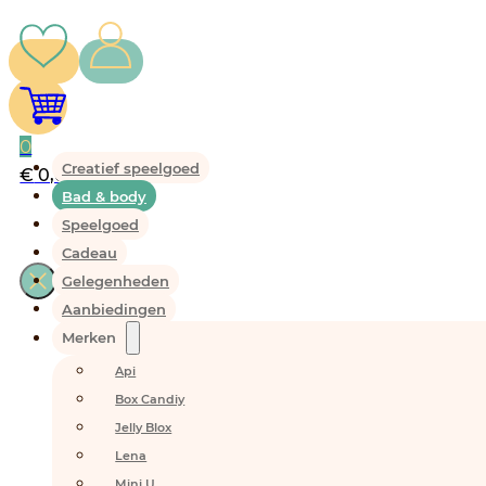
0
Creatief speelgoed
€
0,00
Bad & body
Speelgoed
Cadeau
Gelegenheden
Aanbiedingen
Merken
Api
Box Candiy
Jelly Blox
Lena
Mini U