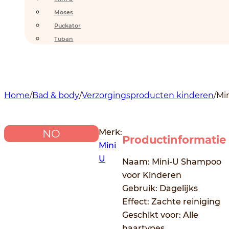
Moses
Puckator
Tuban
Home
/
Bad & body
/
Verzorgingsproducten kinderen
/
Mi
Merk:
NO
Productinformatie
Mini
U
Naam: Mini-U Shampoo
voor Kinderen
Gebruik: Dagelijks
Effect: Zachte reiniging
Geschikt voor: Alle
haartypes