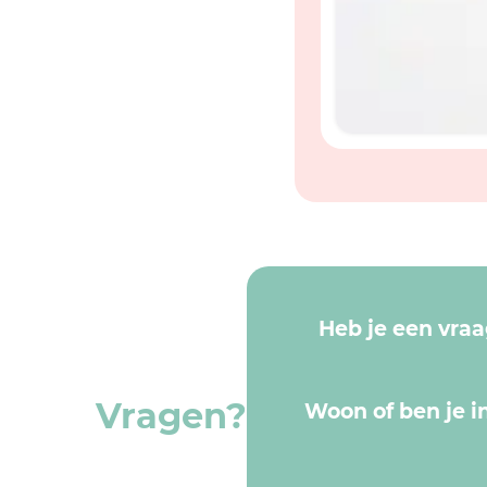
Heb je een vra
Vragen?
Woon of ben je in
Mini Ü Bubble B
bubblegum geur,