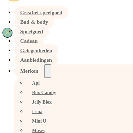
Creatief speelgoed
Bad & body
Speelgoed
Cadeau
Gelegenheden
Aanbiedingen
Merken
Api
Box Candiy
Jelly Blox
Lena
Mini U
Moses