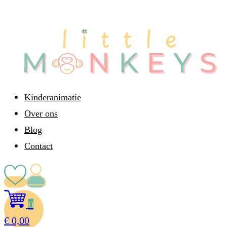
Kinderanimatie
Over ons
Blog
Contact
0
€
0,00