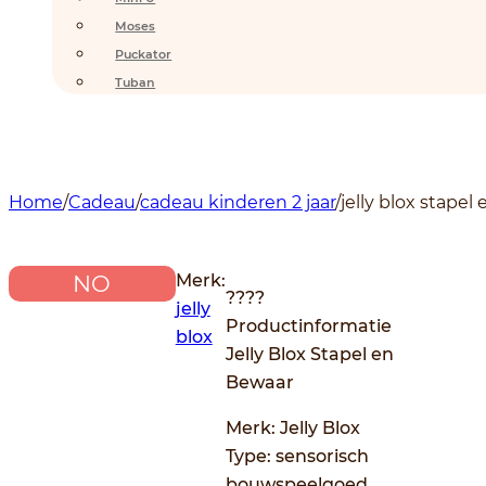
Moses
Puckator
Tuban
Home
/
Cadeau
/
cadeau kinderen 2 jaar
/
jelly blox stapel
Merk:
NO
????
jelly
Productinformatie
blox
Jelly Blox Stapel en
Bewaar
Merk: Jelly Blox
Type: sensorisch
bouwspeelgoed