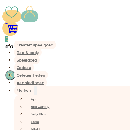
0
Creatief speelgoed
€
0,00
Bad & body
Speelgoed
Cadeau
Gelegenheden
Aanbiedingen
Merken
Api
Box Candiy
Jelly Blox
Lena
Mini U