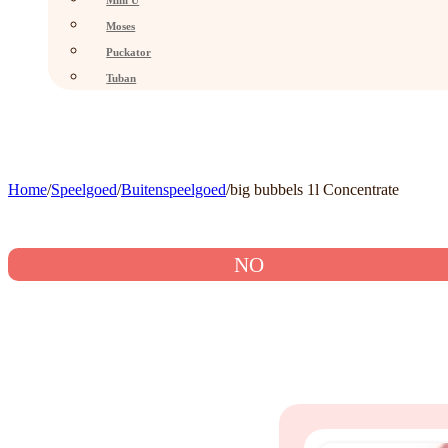
Mini U
Moses
Puckator
Tuban
Home
/
Speelgoed
/
Buitenspeelgoed
/
big bubbels 1l Concentrate
NO