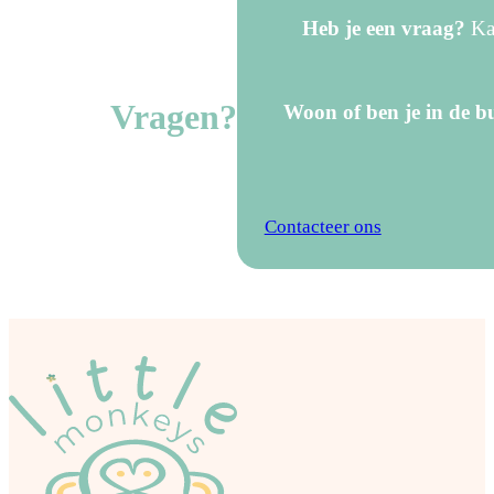
Heb je een vraag?
Kan
Vragen?
Woon of ben je in de bu
Contacteer ons