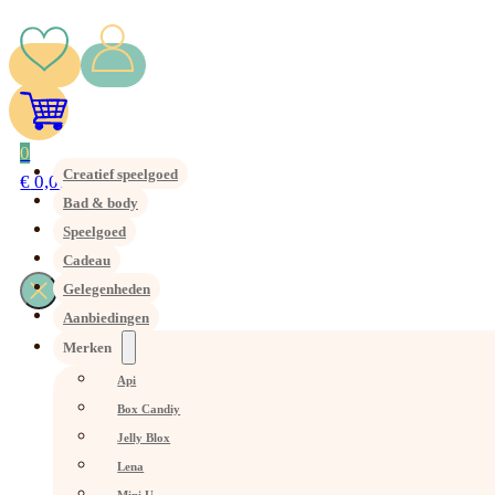
0
Creatief speelgoed
€
0,00
Bad & body
Speelgoed
Cadeau
Gelegenheden
Aanbiedingen
Merken
Api
Box Candiy
Jelly Blox
Lena