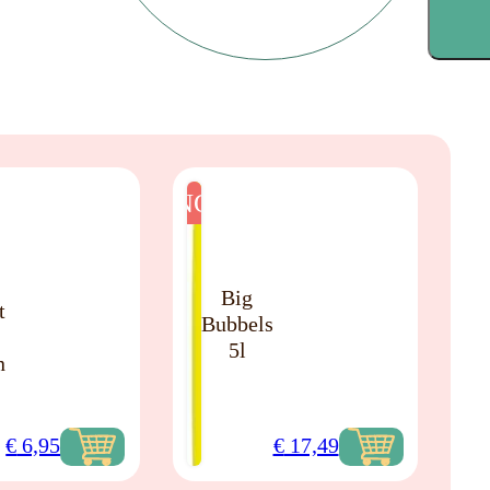
NO
Big
t
Bubbels
5l
n
€
6,95
€
17,49