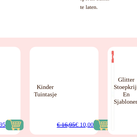
te laten.
NO
NO
Glitter
Kinder
Stoepkrij
Tuintasje
En
Sjablone
Oorspronkelijke
Huidige
95
€
16,95
€
10,00
prijs
prijs