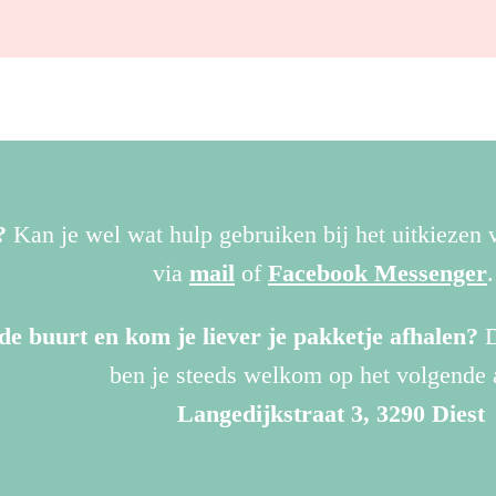
was:
is:
€ 16,95.
€ 10,00.
?
Kan je wel wat hulp gebruiken bij het uitkiezen
via
mail
of
Facebook Messenger
de buurt en kom je liever je pakketje afhalen?
D
ben je steeds welkom op het volgende 
Langedijkstraat 3, 3290 Diest