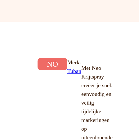
Merk:
NO
Met Neo
Tuban
Krijtspray
creëer je snel,
eenvoudig en
veilig
tijdelijke
markeringen
op
uiteenlopende