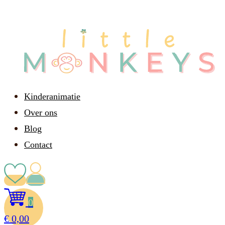
Kinderanimatie
Over ons
Blog
Contact
0
€
0,00