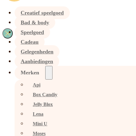
Creatief speelgoed
Bad & body
Speelgoed
Cadeau
Gelegenheden
Aanbiedingen
Merken
Api
Box Candiy
Jelly Blox
Lena
Mini U
Moses