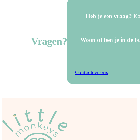
Heb je een vraag?
Kan
Vragen?
Woon of ben je in de bu
Contacteer ons