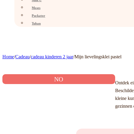
Mini U
Moses
Puckator
Tuban
Home
/
Cadeau
/
cadeau kinderen 2 jaar
/
Mijn lievelingsklei pastel
NO
Ontdek ei
Beschilde
kleine kun
gezinnen 