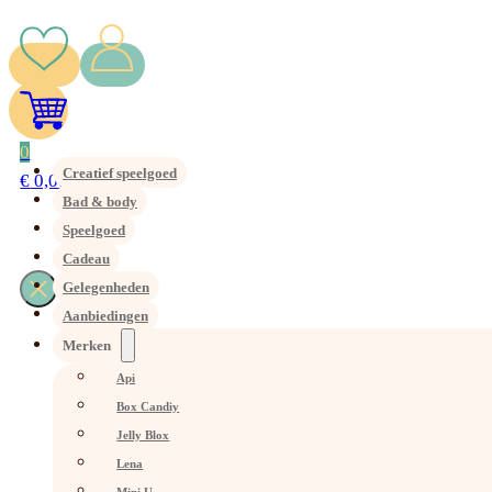
0
Creatief speelgoed
€
0,00
Bad & body
Speelgoed
Cadeau
Gelegenheden
Aanbiedingen
Merken
Api
Box Candiy
Jelly Blox
Lena