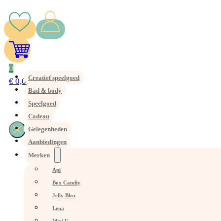
0
Creatief speelgoed
€
0,00
Bad & body
Speelgoed
Cadeau
Gelegenheden
Aanbiedingen
Merken
Api
Box Candiy
Jelly Blox
Lena