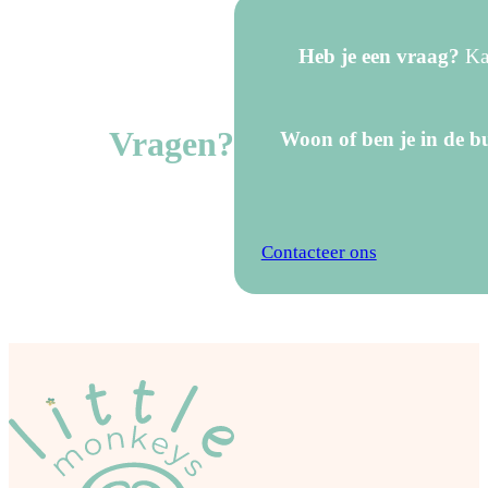
Heb je een vraag?
Kan
Vragen?
Woon of ben je in de bu
Contacteer ons