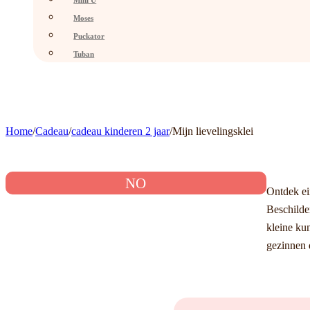
Mini U
Moses
Puckator
Tuban
Home
/
Cadeau
/
cadeau kinderen 2 jaar
/
Mijn lievelingsklei
NO
Ontdek ei
Beschilde
kleine kun
gezinnen 