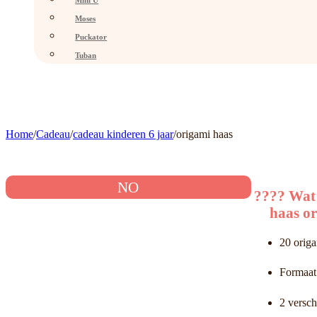
Mini U
Moses
Puckator
Tuban
Home
/
Cadeau
/
cadeau kinderen 6 jaar
/
origami haas
NO
???? Wat z
haas or
20 origa
Formaat
2 versch