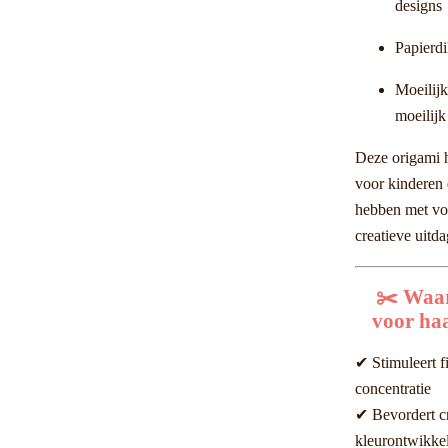
designs
Papierdi
Moeilijk
moeilijk
Deze origami h
voor kinderen 
hebben met vo
creatieve uitd
✂️ Waa
voor ha
✔ Stimuleert f
concentratie
✔ Bevordert cre
kleurontwikke