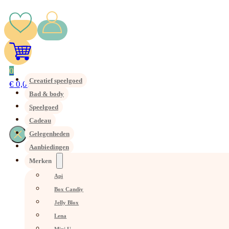
0
Creatief speelgoed
€
0,00
Bad & body
Speelgoed
Cadeau
Gelegenheden
Aanbiedingen
Merken
Api
Box Candiy
Jelly Blox
Lena