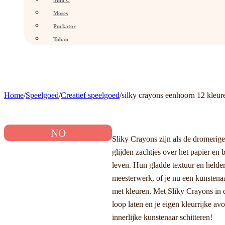
Mini U
Moses
Puckator
Tuban
Home
/
Speelgoed
/
Creatief speelgoed
/
silky crayons eenhoorn 12 kleur
NO
Sliky Crayons zijn als de dromerige
glijden zachtjes over het papier en 
leven. Hun gladde textuur en held
meesterwerk, of je nu een kunstena
met kleuren. Met Sliky Crayons in d
loop laten en je eigen kleurrijke av
innerlijke kunstenaar schitteren!