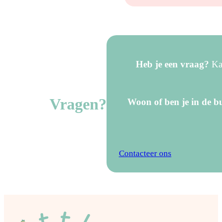
Heb je een vraag?
Kan
Vragen?
Woon of ben je in de bu
Contacteer ons