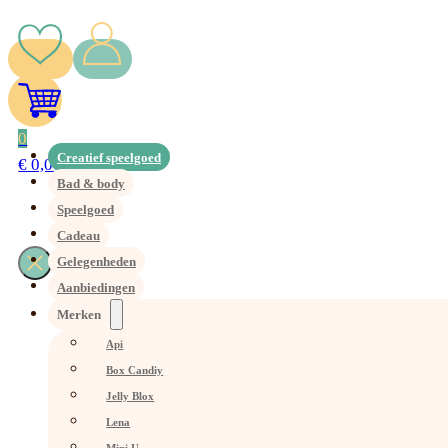
0
Creatief speelgoed
€
0,00
Bad & body
Speelgoed
Cadeau
Gelegenheden
Aanbiedingen
Merken
Api
Box Candiy
Jelly Blox
Lena