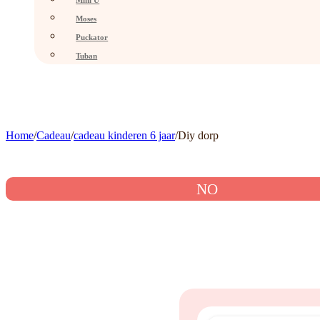
Mini U
Moses
Puckator
Tuban
Home
/
Cadeau
/
cadeau kinderen 6 jaar
/
Diy dorp
NO