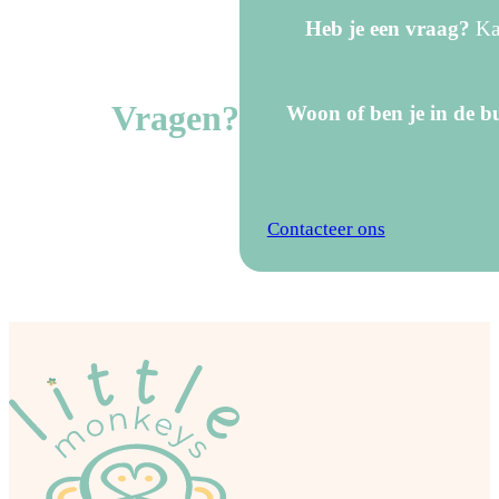
Heb je een vraag?
Kan
Vragen?
Woon of ben je in de bu
Contacteer ons