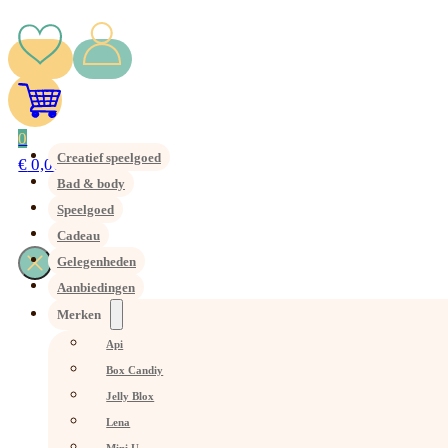
0
Creatief speelgoed
€
0,00
Bad & body
Speelgoed
Cadeau
Gelegenheden
Aanbiedingen
Merken
Api
Box Candiy
Jelly Blox
Lena