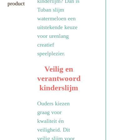
kinderlijm? Dan is
product
Tuban slijm
watermeloen een
uitstekende keuze
voor urenlang
creatief
speelplezier.
Veilig en
verantwoord
kinderslijm
Ouders kiezen
graag voor
kwaliteit én
veiligheid. Dit
veilig slijm voor