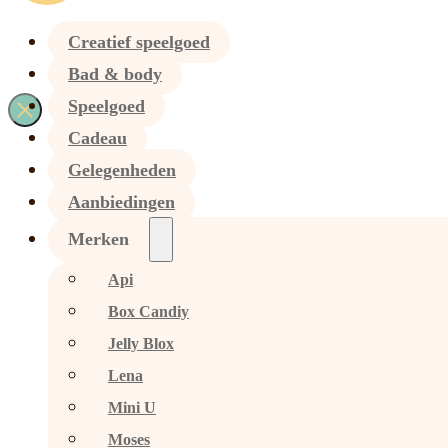
Creatief speelgoed
Bad & body
Speelgoed
Cadeau
Gelegenheden
Aanbiedingen
Merken
Api
Box Candiy
Jelly Blox
Lena
Mini U
Moses