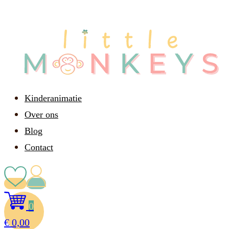
Kinderanimatie
Over ons
Blog
Contact
0
€
0,00