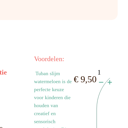
Voordelen:
slijm
tie
Tuban slijm
€
9,50
watermeloen is de
Watermelo
perfecte keuze
aantal
voor kinderen die
houden van
creatief en
sensorisch
n