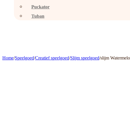
Puckator
Tuban
Home
/
Speelgoed
/
Creatief speelgoed
/
Slijm speelgoed
/
slijm Watermel