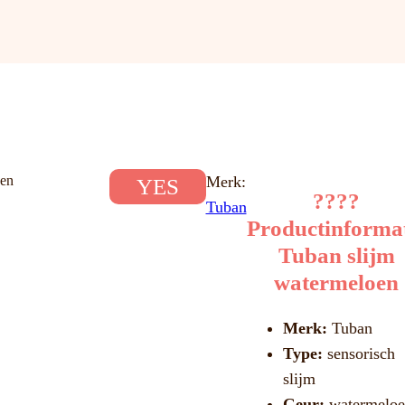
oen
Merk:
YES
????
Tuban
Productinforma
Tuban slijm
watermeloen
Merk:
Tuban
Type:
sensorisch
slijm
Geur:
watermeloe