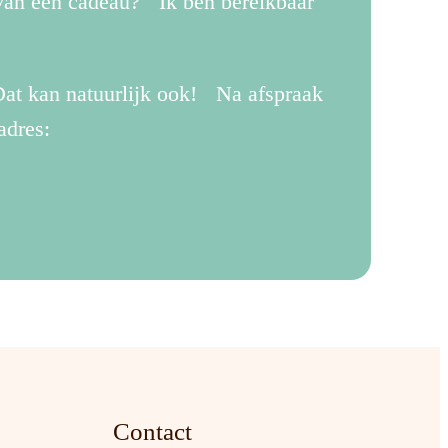
 van een cadeau? Ik ben bereikbaar
.
at kan natuurlijk ook! Na afspraak
adres:
Contact