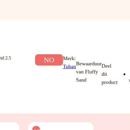
nd 2.5
Merk:
NO
Bewaarduur
Deel
Tuban
van Fluffy
dit
Sand
product