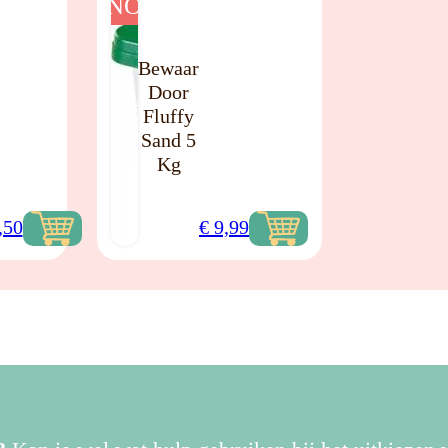
NO
Bewaar
Door
Fluffy
Sand 5
Kg
,50
€
9,99