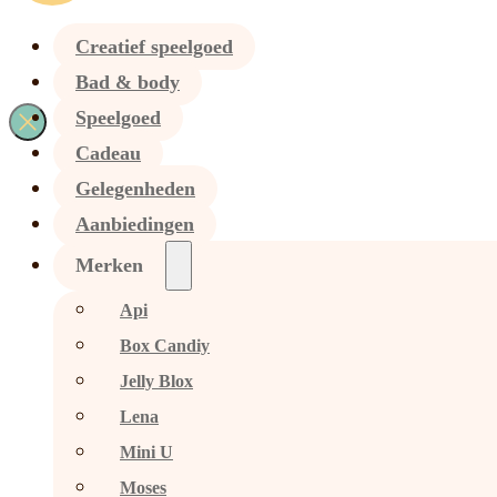
Creatief speelgoed
Bad & body
Speelgoed
Cadeau
Gelegenheden
Aanbiedingen
Merken
Api
Box Candiy
Jelly Blox
Lena
Mini U
Moses