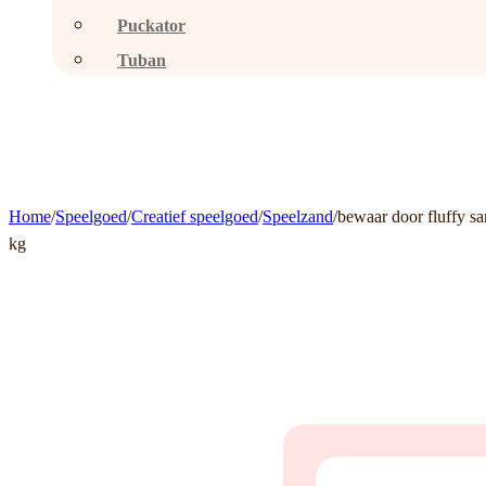
Puckator
Tuban
Home
/
Speelgoed
/
Creatief speelgoed
/
Speelzand
/
bewaar door fluffy sa
kg