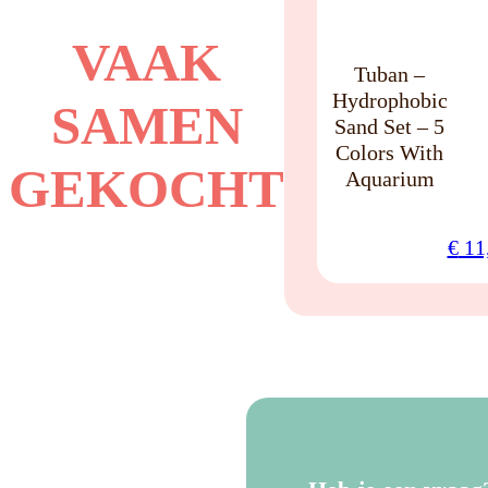
NO
VAAK
Tuban –
Hydrophobic
SAMEN
Sand Set – 5
Colors With
GEKOCHT
Aquarium
€
11