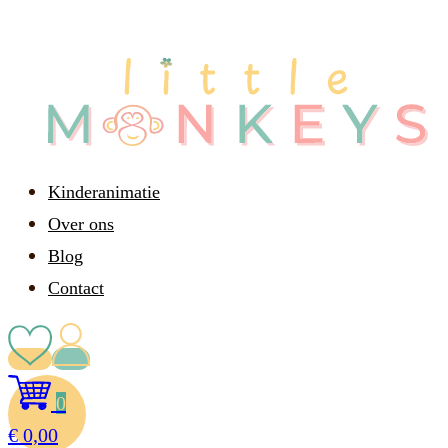
Kinderanimatie
Over ons
Blog
Contact
0
€
0,00