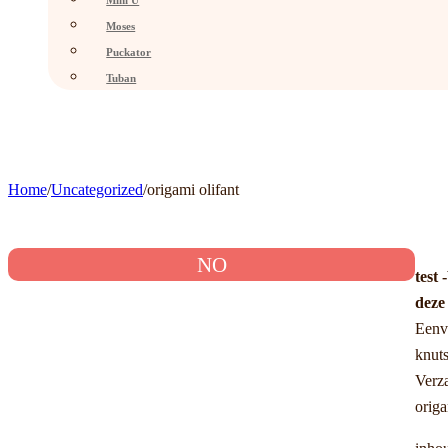
Mini U
Moses
Puckator
Tuban
Home
/
Uncategorized
/
origami olifant
NO
test 
deze
Eenvo
knuts
Verz
orig