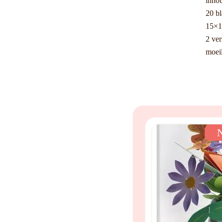
inho
20 bl
15×1
2 ver
moeil