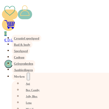
0
Creatief speelgoed
€
0,00
Bad & body
Speelgoed
Cadeau
Gelegenheden
Aanbiedingen
Merken
Api
Box Candiy
Jelly Blox
Lena