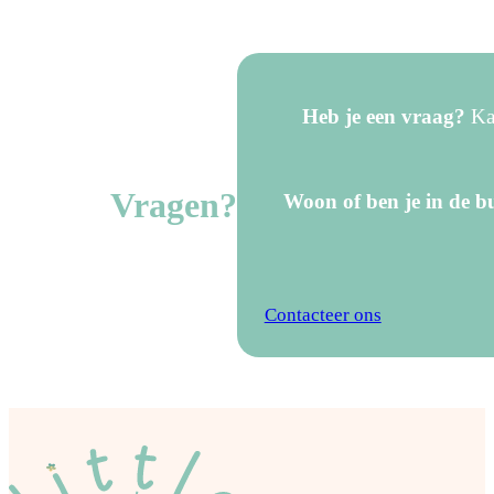
Heb je een vraag?
Kan
Vragen?
Woon of ben je in de bu
Contacteer ons