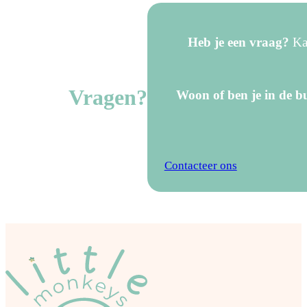
Heb je een vraag?
Kan
Vragen?
Woon of ben je in de bu
Contacteer ons