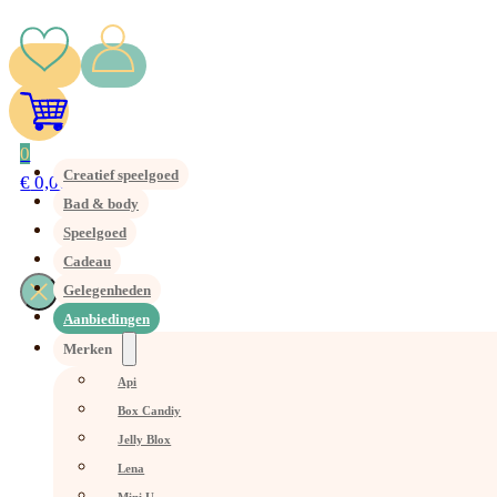
0
Creatief speelgoed
€
0,00
Bad & body
Speelgoed
Cadeau
Gelegenheden
Aanbiedingen
Merken
Api
Box Candiy
Jelly Blox
Lena