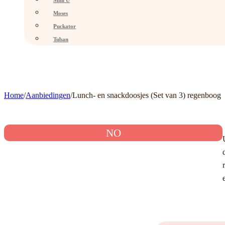
Mini U
Moses
Puckator
Tuban
Home
/
Aanbiedingen
/
Lunch- en snackdoosjes (Set van 3) regenboog
NO