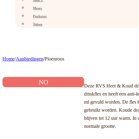
Mini U
Moses
Puckator
Tuban
Home
/
Aanbiedingen
/
Pioenroos
NO
Deze RVS Heet & Koud drink
drinkfles en heeft een anti-
ml gevuld worden. De fles 
gebruikt worden. Koude dra
blijven tot 12 uur warm. In 
normale grootte.