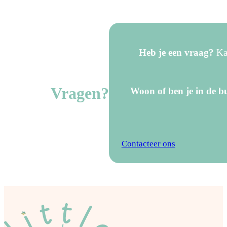
Heb je een vraag?
Kan
Vragen?
Woon of ben je in de bu
Contacteer ons