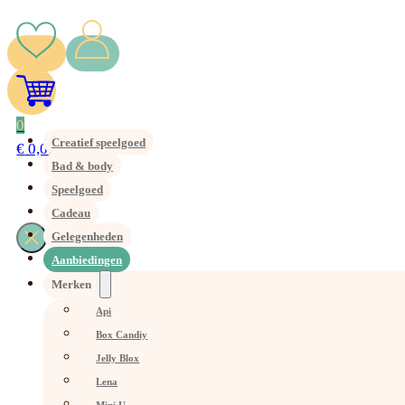
0
Creatief speelgoed
€
0,00
Bad & body
Speelgoed
Cadeau
Gelegenheden
Aanbiedingen
Merken
Api
Box Candiy
Jelly Blox
Lena