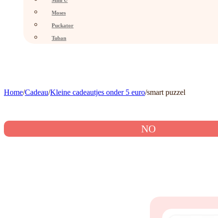
Mini U
Moses
Puckator
Tuban
Home
/
Cadeau
/
Kleine cadeautjes onder 5 euro
/
smart puzzel
NO