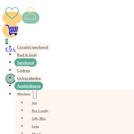
0
Creatief speelgoed
€
0,00
Bad & body
Speelgoed
Cadeau
Gelegenheden
Aanbiedingen
Merken
Api
Box Candiy
Jelly Blox
Lena