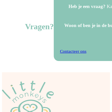
Heb je een vraag?
Kan
Vragen?
Woon of ben je in de bu
Contacteer ons