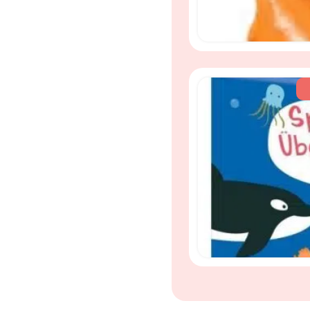
Mini Ü cadeaupakket me
huidvriendelijk badple