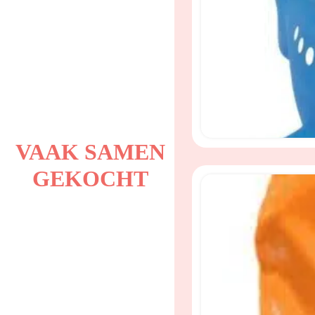
VAAK SAMEN
GEKOCHT
Speel- en badschuim v
formule, roze variant