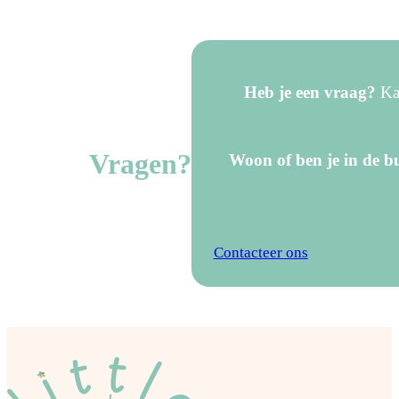
Heb je een vraag?
Kan
Vragen?
Woon of ben je in de bu
Contacteer ons