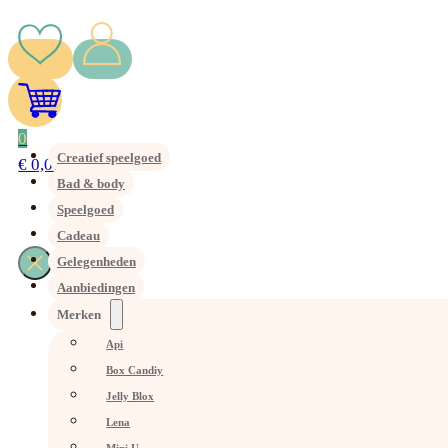
0
Creatief speelgoed
€
0,00
Bad & body
Speelgoed
Cadeau
Gelegenheden
Aanbiedingen
Merken
Api
Box Candiy
Jelly Blox
Lena