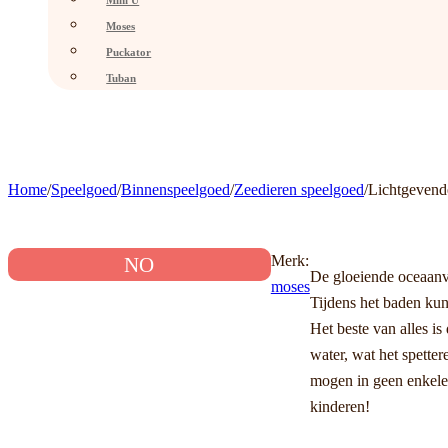
Mini U
Moses
Puckator
Tuban
Home
/
Speelgoed
/
Binnenspeelgoed
/
Zeedieren speelgoed
/
​​Lichtgeven
Merk:
NO
De gloeiende oceaanvr
moses
Tijdens het baden kun 
Het beste van alles is
water, wat het spette
mogen in geen enkele
kinderen!