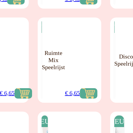
NIEUW
NIEUW
Ruimte
Disco
Mix
Speelrij
Speelrijst
€
6,65
€
6,65
NIEUW
NIEUW