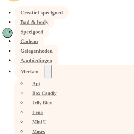
Creatief speelgoed
Bad & body
Speelgoed
Cadeau
Gelegenheden
Aanbiedingen
Merken
Api
Box Candiy
Jelly Blox
Lena
Mini U
Moses