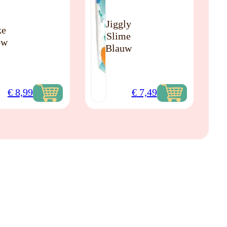
Jiggly
ke
Slime
ow
Blauw
€
8,99
€
7,49