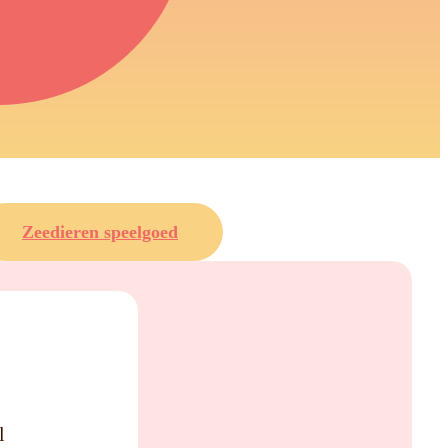
Zeedieren speelgoed
R
l