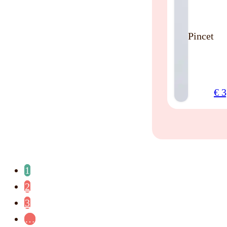
Pincet
€
3
1
2
3
…