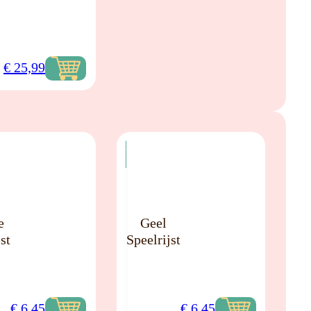
€
25,99
NIEUW
e
Geel
st
Speelrijst
€
6,45
€
6,45