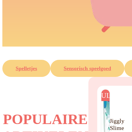
Spelletjes
Sensorisch speelgoed
POPULAIR
POPULAIRE
Jiggly
Slime