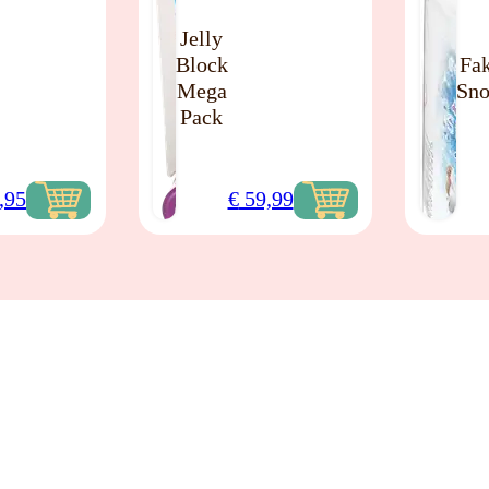
Jelly
Block
Fa
Mega
Sn
Pack
,95
€
59,99