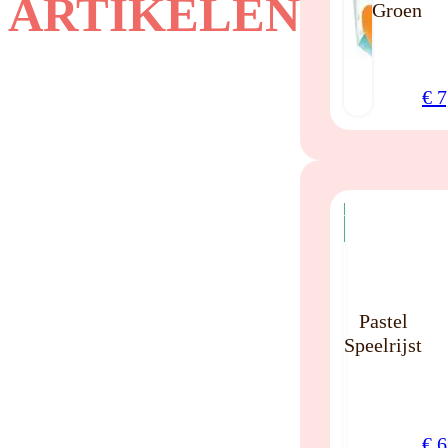
ARTIKELEN
Groen
€
7
NIEUW
Pastel
Speelrijst
€
6