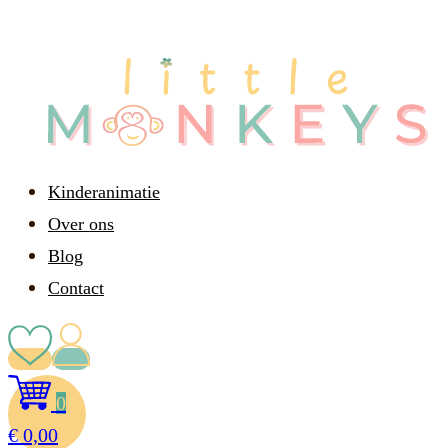
Kinderanimatie
Over ons
Blog
Contact
0
€
0,00