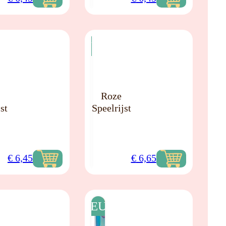
NIEUW
Roze
st
Speelrijst
€
6,45
€
6,65
NIEUW