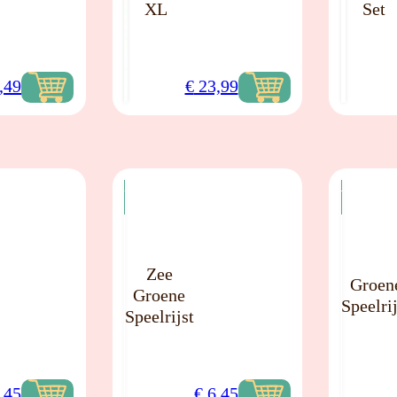
XL
Set
,49
€
23,99
NIEUW
NIEUW
Zee
Groen
Groene
Speelrij
Speelrijst
,45
€
6,45