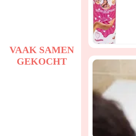
VAAK SAMEN
GEKOCHT
Speels schuim met 
multisensorische ge
Tubi Bath Foam Wit