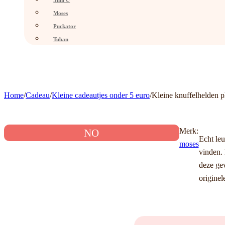
Mini U
Moses
Puckator
Tuban
Home
/
Cadeau
/
Kleine cadeautjes onder 5 euro
/
Kleine knuffelhelden pl
Merk:
NO
Echt leu
moses
vinden. 
deze gev
originel