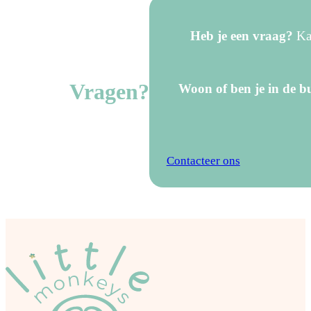
Heb je een vraag?
Kan
Vragen?
Woon of ben je in de bu
Contacteer ons
Mini Ü Conditioner
conditioner met jojo