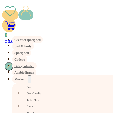
0
Creatief speelgoed
€
0,00
Bad & body
Speelgoed
Cadeau
Gelegenheden
Aanbiedingen
Merken
Api
Box Candiy
Jelly Blox
Lena