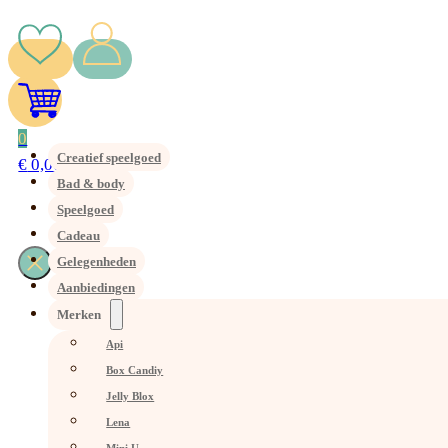
0
Creatief speelgoed
€
0,00
Bad & body
Speelgoed
Cadeau
Gelegenheden
Aanbiedingen
Merken
Api
Box Candiy
Jelly Blox
Lena