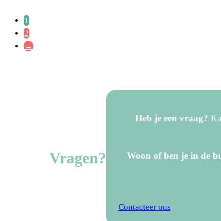
1
2
→
Heb je een vraag?
Kan
Vragen?
Woon of ben je in de bu
Contacteer ons