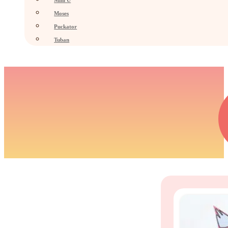
Mini U
Moses
Puckator
Tuban