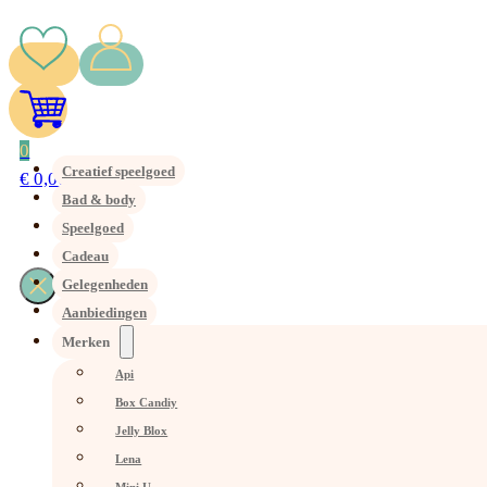
0
Creatief speelgoed
€
0,00
Bad & body
Speelgoed
Cadeau
Gelegenheden
Aanbiedingen
Merken
Api
Box Candiy
Jelly Blox
Lena