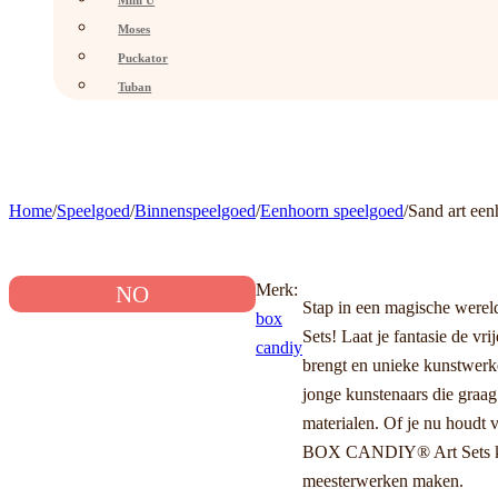
Mini U
Moses
Puckator
Tuban
Home
/
Speelgoed
/
Binnenspeelgoed
/
Eenhoorn speelgoed
/
Sand art ee
Merk:
NO
Stap in een magische were
box
Sets! Laat je fantasie de vri
candiy
brengt en unieke kunstwerken
jonge kunstenaars die graa
materialen. Of je nu houdt 
BOX CANDIY® Art Sets kun 
meesterwerken maken.