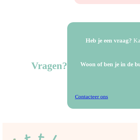
Heb je een vraag?
Kan
Vragen?
Woon of ben je in de bu
Contacteer ons