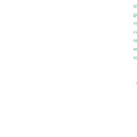
i
g
v
c
o
a
s