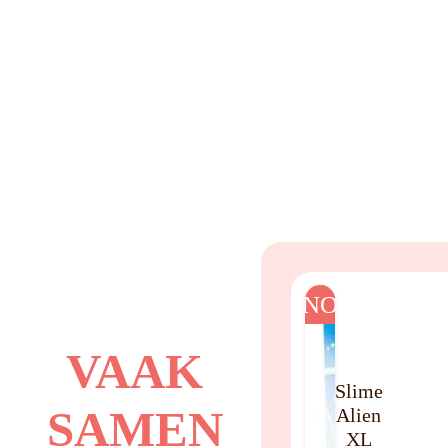
NO
VAAK
Slime
SAMEN
Alien
XL