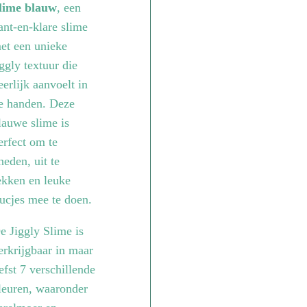
lime blauw
, een
ant-en-klare slime
et een unieke
iggly textuur die
eerlijk aanvoelt in
e handen. Deze
lauwe slime is
erfect om te
neden, uit te
ekken en leuke
rucjes mee te doen.
e Jiggly Slime is
erkrijgbaar in maar
iefst 7 verschillende
leuren, waaronder