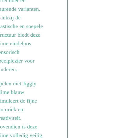
arelmoer en
eurende varianten.
ankzij de
lastische en soepele
tructuur biedt deze
lime eindeloos
ensorisch
peelplezier voor
inderen.
pelen met Jiggly
lime blauw
timuleert de fijne
otoriek en
reativiteit.
ovendien is deze
lime volledig veilig