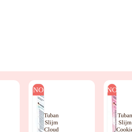
NO
NO
Tuban
Tuba
Slijm
Slijm
Cloud
Cooki