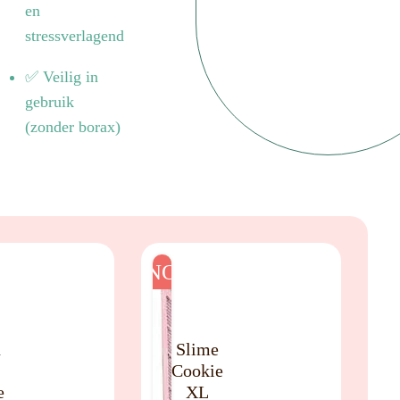
en
stressverlagend
✅ Veilig in
gebruik
(zonder borax)
NO
n
Slime
Cookie
e
XL