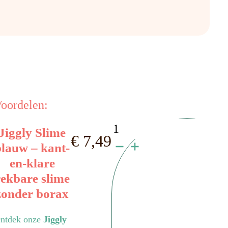
oordelen:
Jiggly
Jiggly Slime
€
7,49
Slime
blauw – kant-
en-klare
blauw
rekbare slime
aantal
zonder borax
ntdek onze
Jiggly