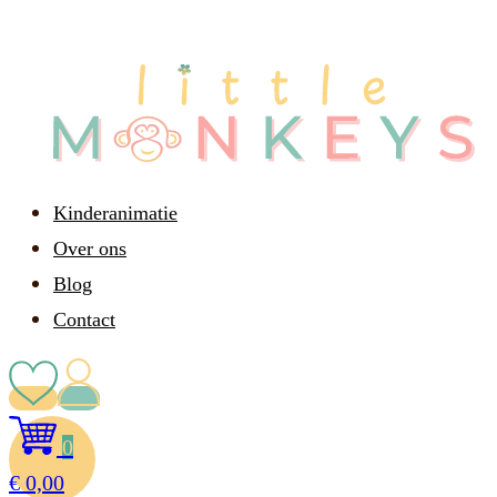
Kinderanimatie
Over ons
Blog
Contact
0
€
0,00