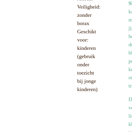
S
Veiligheid:
k
zonder
m
borax
j
Geschikt
h
voor:
d
kinderen
b
(gebruik
p
onder
k
toezicht
r
bij jonge
t
kinderen)
D
v
l
k