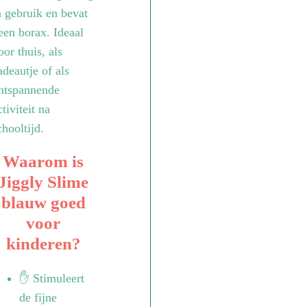
n gebruik en bevat
een borax. Ideaal
oor thuis, als
adeautje of als
ntspannende
ctiviteit na
chooltijd.
Waarom is
Jiggly Slime
blauw goed
voor
kinderen?
✋ Stimuleert
de fijne