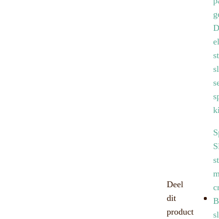
p
g
D
e
s
s
s
s
k
S
S
s
m
Deel
c
dit
B
product
s