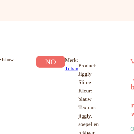
e blauw
Merk:
NO
V
Product:
Tuban
Jiggly
Slime
Kleur:
blauw
Textuur:
jiggly,
soepel en
O
rekbaar