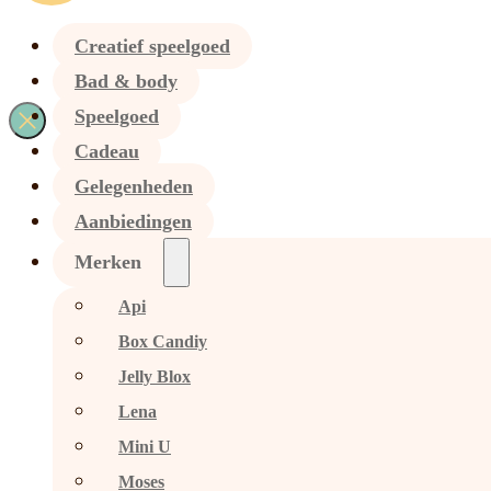
Creatief speelgoed
Bad & body
Speelgoed
Cadeau
Gelegenheden
Aanbiedingen
Merken
Api
Box Candiy
Jelly Blox
Lena
Mini U
Moses