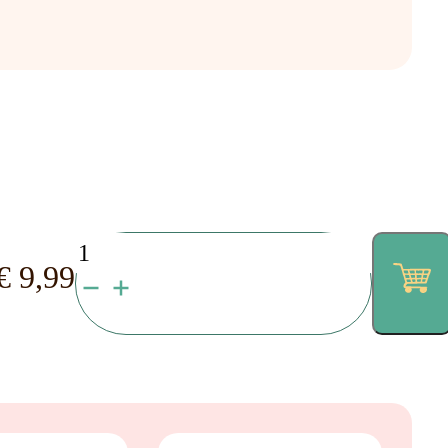
SHOCK!
€
9,99
–
MULTISENSORY
FOAM-
GEL
–