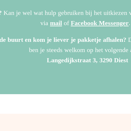
bruisbal
3
en
?
Kan je wel wat hulp gebruiken bij het uitkiezen
verschilden
Bubble
variëteiten
via
mail
of
Facebook Messenger
Bath
–
de buurt en kom je liever je pakketje afhalen?
D
vrolijk
ben je steeds welkom op het volgende 
en
Langedijkstraat 3, 3290 Diest
huidvrien
badplezie
voor
kinderen