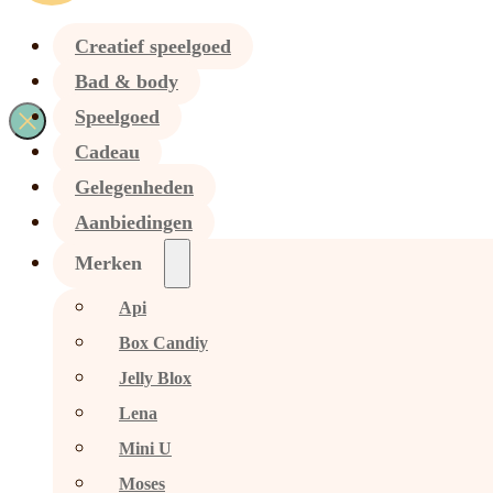
Creatief speelgoed
Bad & body
Speelgoed
Cadeau
Gelegenheden
Aanbiedingen
Merken
Api
Box Candiy
Jelly Blox
Lena
Mini U
Moses