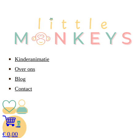
Kinderanimatie
Over ons
Blog
Contact
0
€
0,00