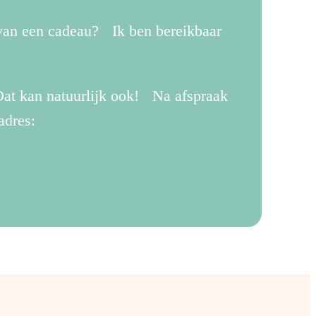
vrolijk
 van een cadeau? Ik ben bereikbaar
bubbelbad
.
met
framboos-
at kan natuurlijk ook! Na afspraak
bubblegum
adres:
geur,
zacht
delijk
voor
r
de
huid