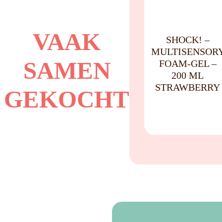
NO
VAAK
SHOCK! –
MULTISENSOR
SAMEN
FOAM-GEL –
200 ML
STRAWBERRY
GEKOCHT
Speels
schuim
met
aardbeiengeur
–
multisensorische
gel