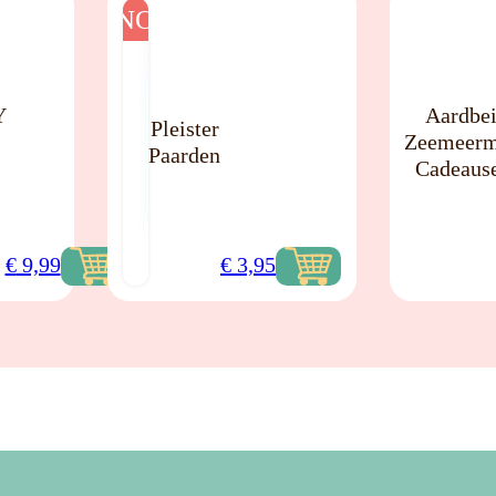
NO
NO
Y
Aardbe
Pleister
Zeemeerm
Paarden
Cadeaus
€
9,99
€
3,95
paarden
pleister
Mini
voor
Ü
kinderen
zeemeermi
20stuk