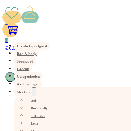
0
Creatief speelgoed
€
0,00
Bad & body
Speelgoed
Cadeau
Gelegenheden
Aanbiedingen
Merken
Api
Box Candiy
Jelly Blox
Lena