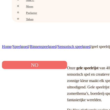
Mini U
Moses
Puckator
Tuban
Home
/
Speelgoed
/
Binnenspeelgoed
/
Sensorisch speelgoed
/
geel speelrij
NO
Onze
gele speelrijst
van 400
sensorisch spel en creatieve
zonnige kleur maakt elk sp
uitnodigend. Gele speelrijst 
zomerthema’s, boerderij-sp
fantasierijke werelden.