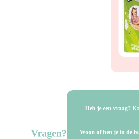
Heb je een vraag?
Kan
Vragen?
Woon of ben je in de bu