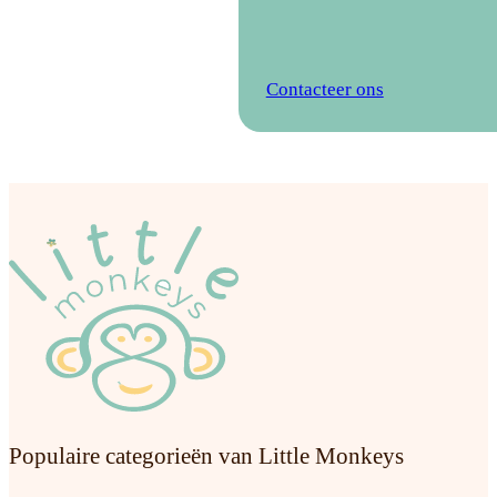
Contacteer ons
Speels
multise
Populaire categorieën van Little Monkeys