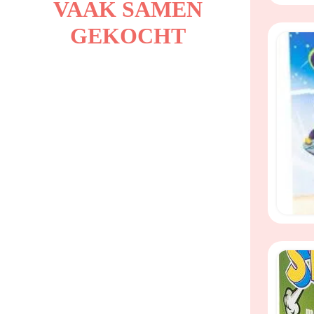
VAAK SAMEN
GEKOCHT
Speel-
veilige
Tubi B
Tuban