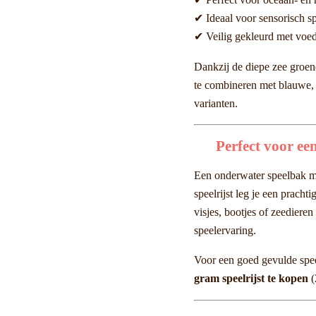
✔ Perfect voor oceaan- en 
✔ Ideaal voor sensorisch s
✔ Veilig gekleurd met voeds
Dankzij de diepe zee groene
te combineren met blauwe, 
varianten.
Perfect voor ee
Een onderwater speelbak 
speelrijst leg je een pracht
visjes, bootjes of zeediere
speelervaring.
Voor een goed gevulde spe
gram speelrijst te kopen
(