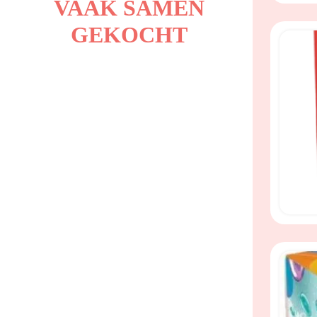
VAAK SAMEN
GEKOCHT
slijm a