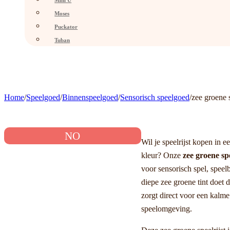
Mini U
Moses
Puckator
Tuban
Home
/
Speelgoed
/
Binnenspeelgoed
/
Sensorisch speelgoed
/
zee groene s
NO
Wil je speelrijst kopen in e
kleur? Onze
zee groene sp
voor sensorisch spel, spee
diepe zee groene tint doet
zorgt direct voor een kalm
speelomgeving.