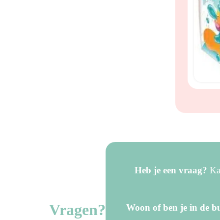
Heb je een vraag?
Kan
Vragen?
Woon of ben je in de bu