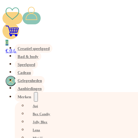
0
Creatief speelgoed
€
0,00
Bad & body
Speelgoed
Cadeau
Gelegenheden
Aanbiedingen
Merken
Api
Box Candiy
Jelly Blox
Lena