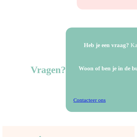
Heb je een vraag?
Kan
Vragen?
Woon of ben je in de bu
Contacteer ons