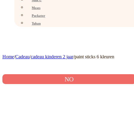
Mini U
Moses
Puckator
Tuban
Home
/
Cadeau
/
cadeau kinderen 2 jaar
/
paint sticks 6 kleuren
NO