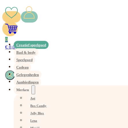
0
Creatief speelgoed
€
0,00
Bad & body
Speelgoed
Cadeau
Gelegenheden
Aanbiedingen
Merken
Api
Box Candiy
Jelly Blox
Lena