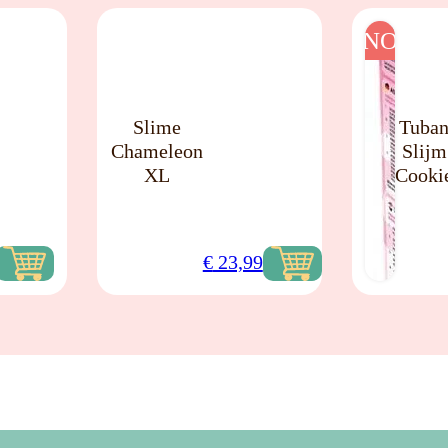
NO
NO
Slime
Tuba
Chameleon
Slijm
XL
Cooki
€
23,99