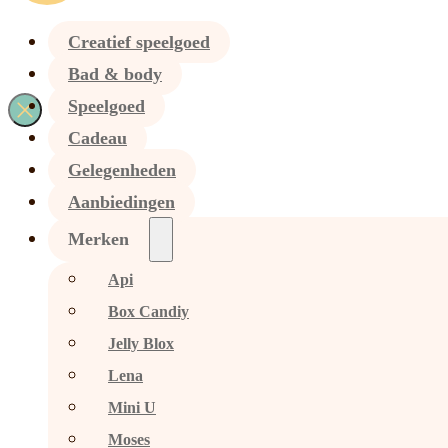
Creatief speelgoed
Bad & body
Speelgoed
Cadeau
Gelegenheden
Aanbiedingen
Merken
Api
Box Candiy
Jelly Blox
Lena
Mini U
Moses