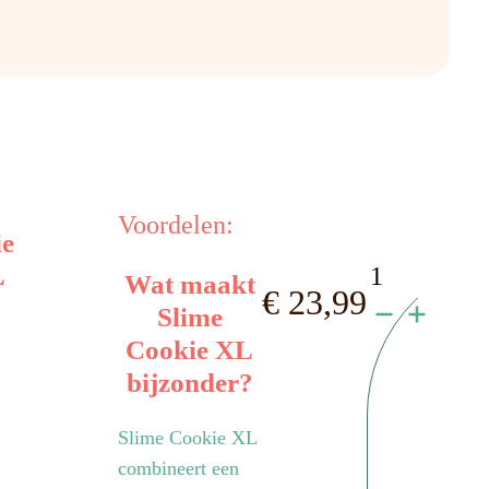
Voordelen:
ie
Slime
L
Wat maakt
€
23,99
Cookie
Slime
Cookie XL
XL
bijzonder?
aantal
Slime Cookie XL
combineert een