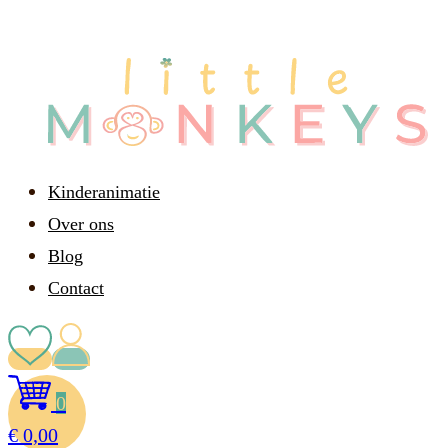
Kinderanimatie
Over ons
Blog
Contact
0
€
0,00