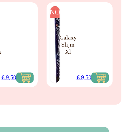
NO
n
Galaxy
Slijm
e
Xl
€
9,50
€
9,50