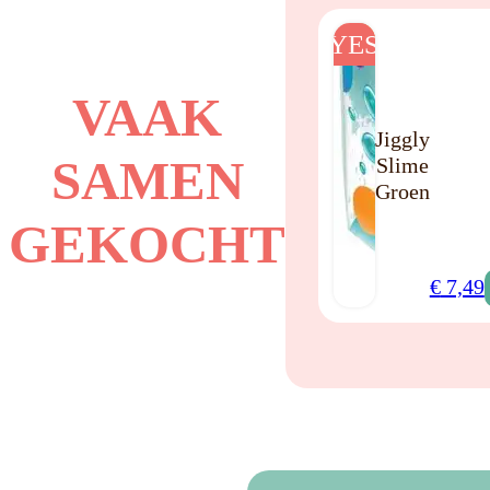
YES
VAAK
Jiggly
SAMEN
Slime
Groen
GEKOCHT
€
7,49