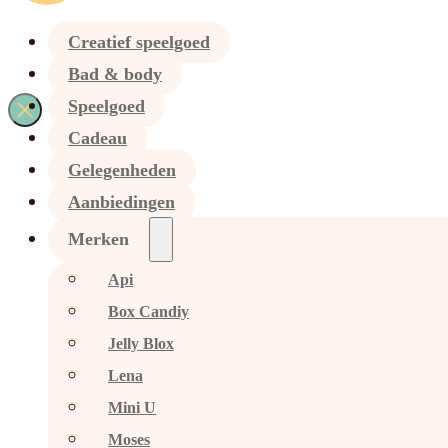
Creatief speelgoed
Bad & body
Speelgoed
Cadeau
Gelegenheden
Aanbiedingen
Merken
Api
Box Candiy
Jelly Blox
Lena
Mini U
Moses