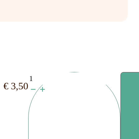
Styrofoam
€
3,50
Balls
–
paars
aantal