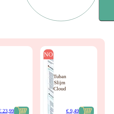
NO
Tuban
Slijm
Cloud
€
23,99
€
9,49