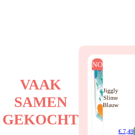
NO
VAAK
Jiggly
SAMEN
Slime
Blauw
GEKOCHT
€
7,49