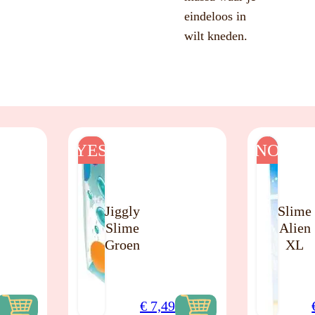
eindeloos in
wilt kneden.
YES
NO
Jiggly
Slime
Slime
Alien
Groen
XL
€
7,49