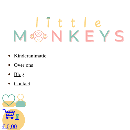
Kinderanimatie
Over ons
Blog
Contact
0
€
0,00