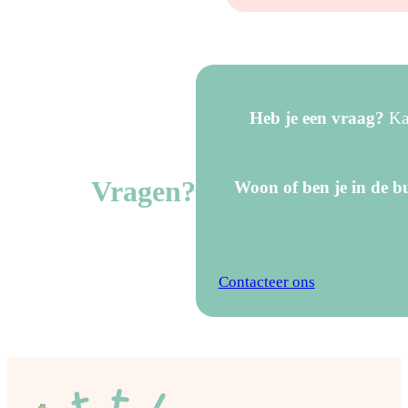
Heb je een vraag?
Kan
Vragen?
Woon of ben je in de bu
Contacteer ons