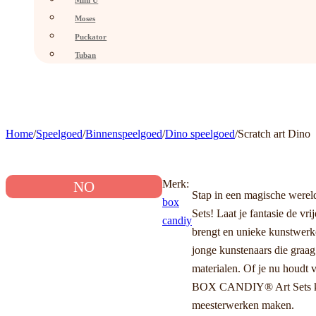
Mini U
Moses
Puckator
Tuban
Home
/
Speelgoed
/
Binnenspeelgoed
/
Dino speelgoed
/
Scratch art Dino
Merk:
NO
Stap in een magische were
box
Sets! Laat je fantasie de vri
candiy
brengt en unieke kunstwerken
jonge kunstenaars die graa
materialen. Of je nu houdt 
BOX CANDIY® Art Sets kun 
meesterwerken maken.