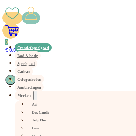
0
Creatief speelgoed
€
0,00
Bad & body
Speelgoed
Cadeau
Gelegenheden
Aanbiedingen
Merken
Api
Box Candiy
Jelly Blox
Lena