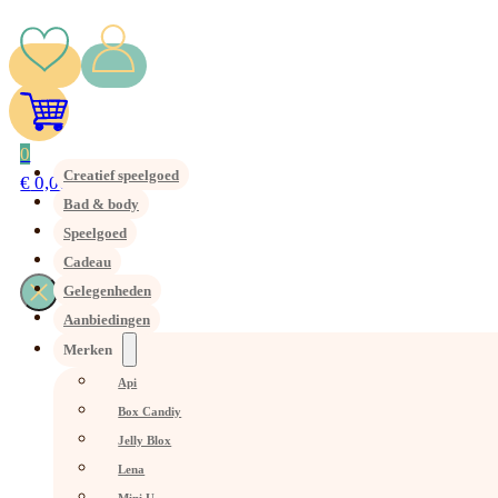
0
Creatief speelgoed
€
0,00
Bad & body
Speelgoed
Cadeau
Gelegenheden
Aanbiedingen
Merken
Api
Box Candiy
Jelly Blox
Lena