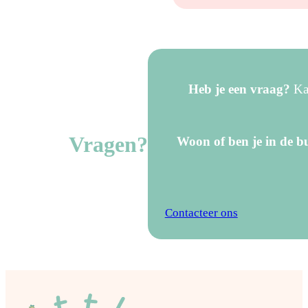
Heb je een vraag?
Kan
Vragen?
Woon of ben je in de bu
Contacteer ons