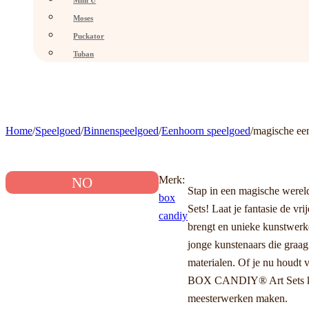
Mini U
Moses
Puckator
Tuban
Home
/
Speelgoed
/
Binnenspeelgoed
/
Eenhoorn speelgoed
/
magische ee
Merk:
NO
Stap in een magische were
box
Sets! Laat je fantasie de vri
candiy
brengt en unieke kunstwerken
jonge kunstenaars die graa
materialen. Of je nu houdt 
BOX CANDIY® Art Sets kun 
meesterwerken maken.