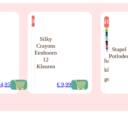
NO
NO
Silky
Crayons
Stapel
Eenhoorn
Potlode
12
hart
Kleuren
kleurpotl
gestapeld
4,95
€
9,99