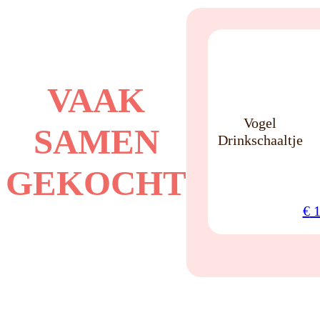
YES
VAAK
Vogel
SAMEN
Drinkschaaltje
GEKOCHT
€
1