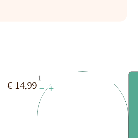
watercolor
€
14,99
art
eenhoorn
aantal