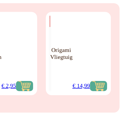
NO
Origami
n
Vliegtuig
oden
€
2,95
€
14,99