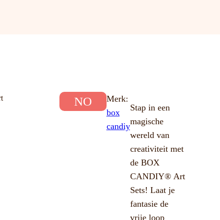
t
Merk:
NO
Stap in een
box
magische
candiy
wereld van
creativiteit met
de BOX
CANDIY® Art
Sets! Laat je
fantasie de
vrije loop