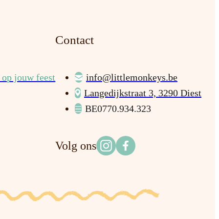
Contact
op jouw feest
info@littlemonkeys.be
Langedijkstraat 3, 3290 Diest
BE0770.934.323
Volg ons