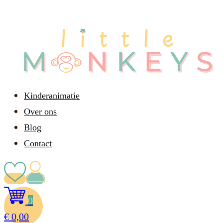
Kinderanimatie
Over ons
Blog
Contact
0
€
0,00