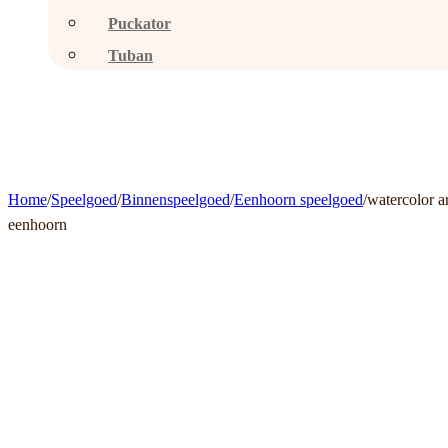
Puckator
Tuban
Home
/
Speelgoed
/
Binnenspeelgoed
/
Eenhoorn speelgoed
/
watercolor ar
eenhoorn