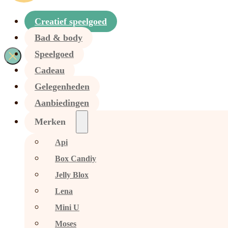
Creatief speelgoed
Bad & body
Speelgoed
Cadeau
Gelegenheden
Aanbiedingen
Merken
Api
Box Candiy
Jelly Blox
Lena
Mini U
Moses