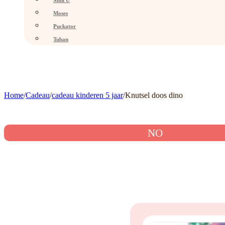
Mini U
Moses
Puckator
Tuban
Home
/
Cadeau
/
cadeau kinderen 5 jaar
/
Knutsel doos dino
NO