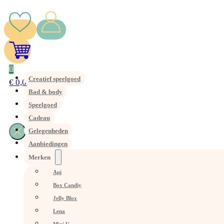
0
Creatief speelgoed
€
0,00
Bad & body
Speelgoed
Cadeau
Gelegenheden
Aanbiedingen
Merken
Api
Box Candiy
Jelly Blox
Lena