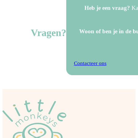
Heb je een vraag?
Kan
Vragen?
Woon of ben je in de bu
Contacteer ons