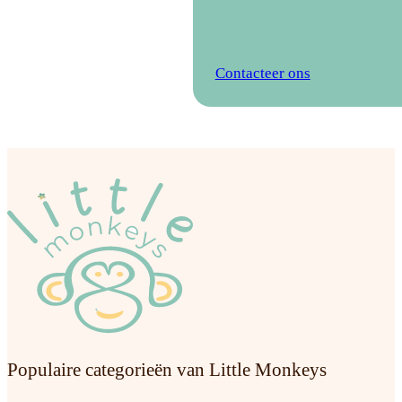
Contacteer ons
v
Populaire categorieën van Little Monkeys