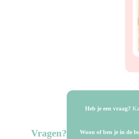
s
Heb je een vraag?
Kan
Vragen?
Woon of ben je in de bu