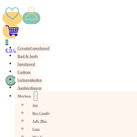
0
Creatief speelgoed
€
0,00
Bad & body
Speelgoed
Cadeau
Gelegenheden
Aanbiedingen
Merken
Api
Box Candiy
Jelly Blox
Lena