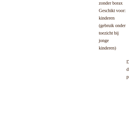
zonder borax
Geschikt voor:
kinderen
(gebruik onder
toezicht bij
jonge
kinderen)
D
d
p