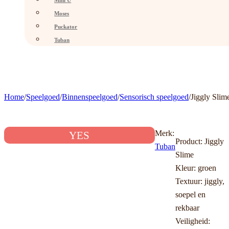
Mini U
Moses
Puckator
Tuban
Home
/
Speelgoed
/
Binnenspeelgoed
/
Sensorisch speelgoed
/
Jiggly Slim
Merk:
YES
Product: Jiggly
Tuban
Slime
Kleur: groen
Textuur: jiggly,
soepel en
rekbaar
Veiligheid: