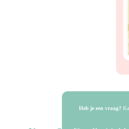
s
Heb je een vraag?
Kan