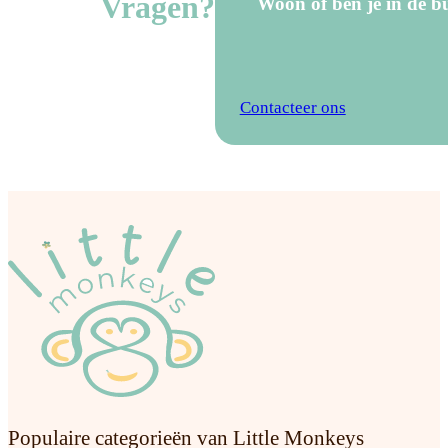
Vragen?
Woon of ben je in de bu
Contacteer ons
v
Populaire categorieën van Little Monkeys