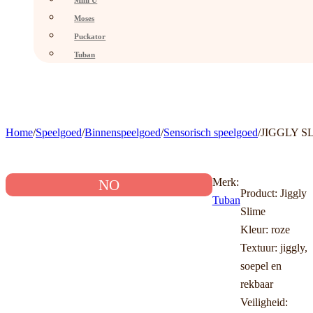
Mini U
Moses
Puckator
Tuban
Home
/
Speelgoed
/
Binnenspeelgoed
/
Sensorisch speelgoed
/
​JIGGLY 
Merk:
NO
Product: Jiggly
Tuban
Slime
Kleur: roze
Textuur: jiggly,
soepel en
rekbaar
Veiligheid: