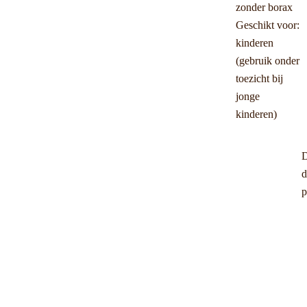
zonder borax
Geschikt voor:
kinderen
(gebruik onder
toezicht bij
jonge
kinderen)
D
d
p