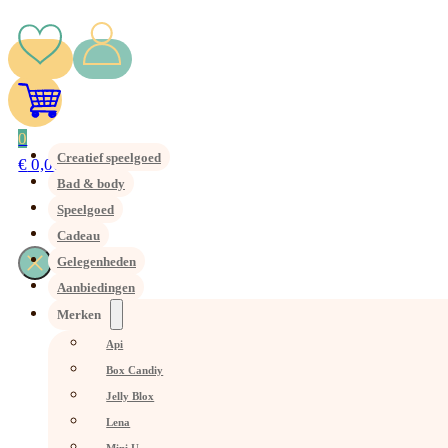
0
Creatief speelgoed
€
0,00
Bad & body
Speelgoed
Cadeau
Gelegenheden
Aanbiedingen
Merken
Api
Box Candiy
Jelly Blox
Lena