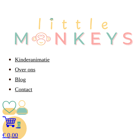
Kinderanimatie
Over ons
Blog
Contact
0
€
0,00