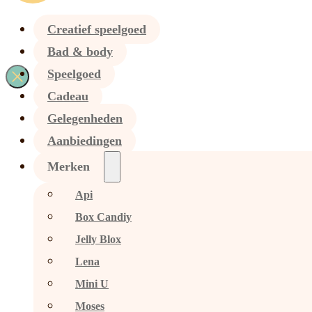
Creatief speelgoed
Bad & body
Speelgoed
Cadeau
Gelegenheden
Aanbiedingen
Merken
Api
Box Candiy
Jelly Blox
Lena
Mini U
Moses