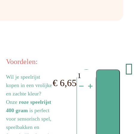
Voordelen:
roze
Wil je speelrijst
€
6,65
kopen in een vrolijke
speelrijst
en zachte kleur?
aantal
Onze
roze speelrijst
400 gram
is perfect
voor sensorisch spel,
speelbakken en