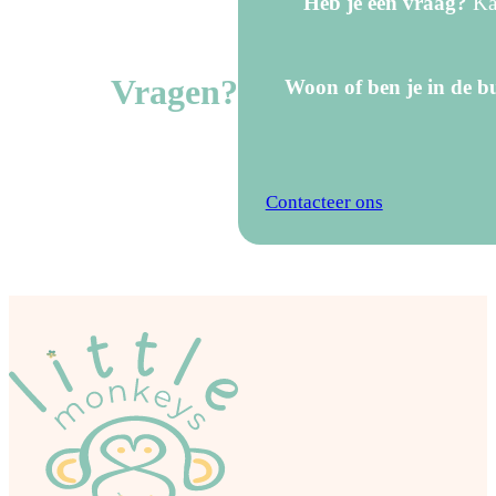
Heb je een vraag?
Kan
Vragen?
Woon of ben je in de bu
Contacteer ons