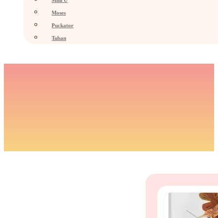
Mini U
Moses
Puckator
Tuban