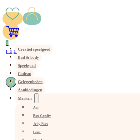
0
Creatief speelgoed
€
0,00
Bad & body
Speelgoed
Cadeau
Gelegenheden
Aanbiedingen
Merken
Api
Box Candiy
Jelly Blox
Lena