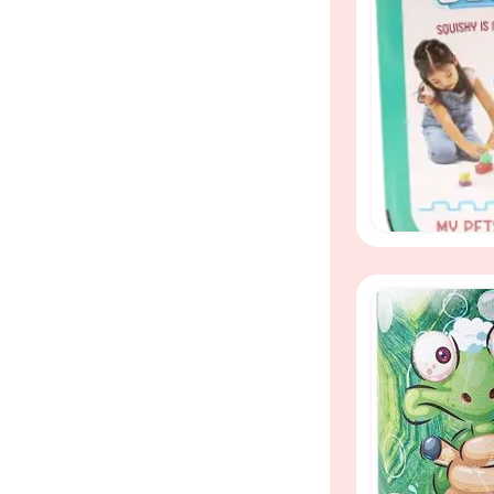
Zachte Jelly Bl
squishy, stretc
Zachte, rekbar
dierenfiguren –
speelgoed